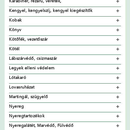
Karabiner, rézáru, vereték,
Kengyel, kengyelszíj, kengyel kiegészítők
Kobak
Könyv
Kötőfék, vezetőszár
Kötél
Lábszárvédő, csizmaszár
Legyek elleni védelem
Lótakaró
Lovasruházat
Martingál, szügyelő
Nyereg
Nyeregtartozékok
Nyeregalátét, Marvédő, Fülvédő