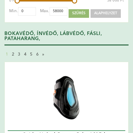
0 Ft
58 000 Ft
Min.
Max.
SZŰRÉS
ALAPHELYZET
BOKAVÉDŐ, ÍNVÉDŐ, LÁBVÉDŐ, FÁSLI,
PATAHARANG,
1
2
3
4
5
6
»