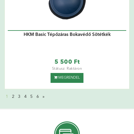
HKM Basic Tépőzáras Bokavédő Sötétkék
5 500 Ft
Státusz: Raktáron
MEGRENDEL
1
2
3
4
5
6
»