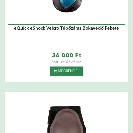
eQuick eShock Velcro Tépőzáras Bokavédő Fekete
36 000 Ft
Státusz: Raktáron
MEGRENDEL