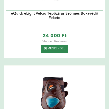
eQuick eLight Velcro Tépőzáras Szőrmés Bokavédő
Fekete
24 000 Ft
Státusz: Raktáron
MEGRENDEL