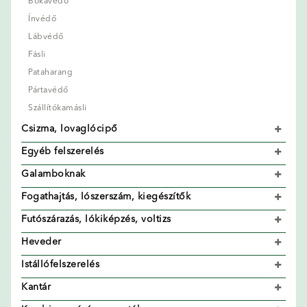
Bokavédő
Ínvédő
Lábvédő
Fásli
Pataharang
Pártavédő
Szállítókamásli
Csizma, lovaglócipő
Egyéb felszerelés
Galamboknak
Fogathajtás, lószerszám, kiegészítők
Futószárazás, lókiképzés, voltizs
Heveder
Istállófelszerelés
Kantár