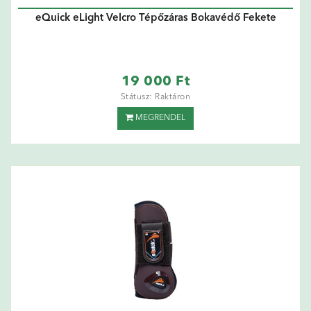
eQuick eLight Velcro Tépőzáras Bokavédő Fekete
19 000 Ft
Státusz: Raktáron
MEGRENDEL