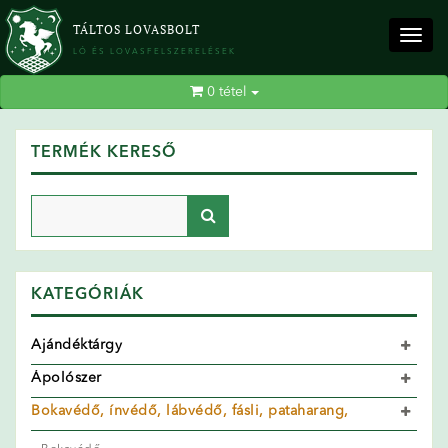
TÁLTOS LOVASBOLT
Togg
LÓ ÉS LOVASFELSZERELÉSEK
navig
0
tétel
TERMÉK KERESŐ
KATEGÓRIÁK
Ajándéktárgy
Ápolószer
Bokavédő, ínvédő, lábvédő, fásli, pataharang,