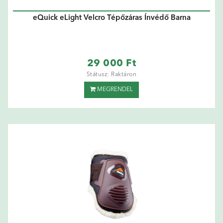
eQuick eLight Velcro Tépőzáras Ínvédő Barna
29 000 Ft
Státusz: Raktáron
MEGRENDEL