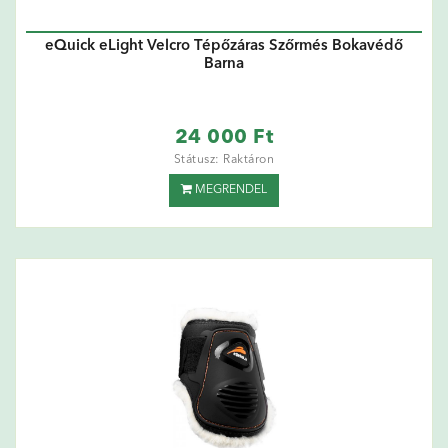
eQuick eLight Velcro Tépőzáras Szőrmés Bokavédő
Barna
24 000 Ft
Státusz: Raktáron
MEGRENDEL