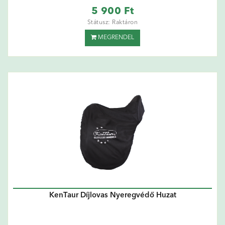
5 900 Ft
Státusz: Raktáron
MEGRENDEL
KenTaur Díjlovas Nyeregvédő Huzat