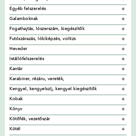
Egyéb felszerelés
Galamboknak
Fogathajtás, lószerszám, kiegészítők
Futószárazás, lókiképzés, voltizs
Heveder
Istállófelszerelés
Kantár
Karabiner, rézáru, vereték,
Kengyel, kengyelszíj, kengyel kiegészítők
Kobak
Könyv
Kötőfék, vezetőszár
Kötél