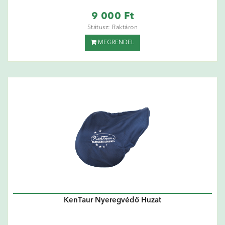
9 000 Ft
Státusz: Raktáron
MEGRENDEL
KenTaur Nyeregvédő Huzat