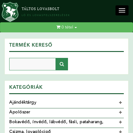
TÁLTOS LOVASBOLT
Togg
LÓ ÉS LOVASFELSZERELÉSEK
navig
0
tétel
TERMÉK KERESŐ
KATEGÓRIÁK
Ajándéktárgy
Ápolószer
Bokavédő, ínvédő, lábvédő, fásli, pataharang,
Csizma, lovaglócipő