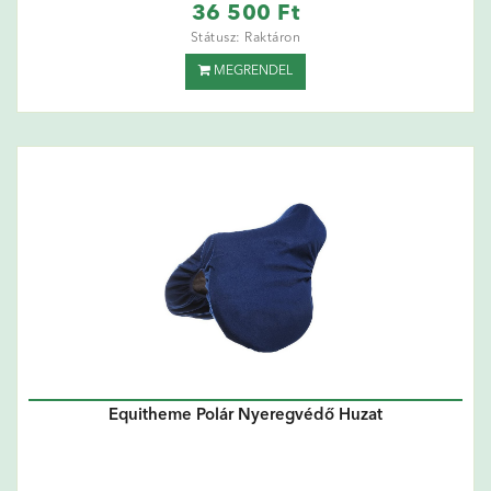
36 500 Ft
Státusz: Raktáron
MEGRENDEL
Equitheme Polár Nyeregvédő Huzat