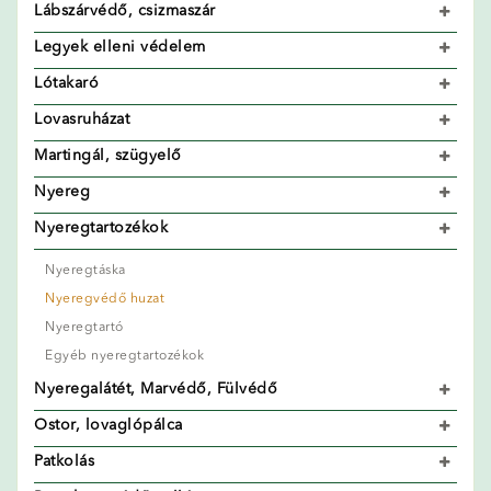
Lábszárvédő, csizmaszár
Legyek elleni védelem
Lótakaró
Lovasruházat
Martingál, szügyelő
Nyereg
Nyeregtartozékok
Nyeregtáska
Nyeregvédő huzat
Nyeregtartó
Egyéb nyeregtartozékok
Nyeregalátét, Marvédő, Fülvédő
Ostor, lovaglópálca
Patkolás