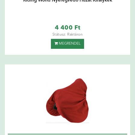
Riding World Nyeregvédő Huzat Királykék
4 400 Ft
Státusz: Raktáron
MEGRENDEL