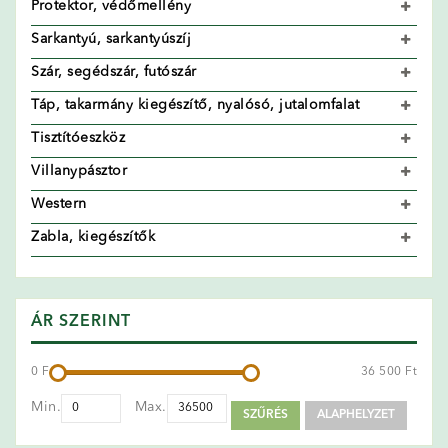
Protektor, védőmellény
Sarkantyú, sarkantyúszíj
Szár, segédszár, futószár
Táp, takarmány kiegészítő, nyalósó, jutalomfalat
Tisztítóeszköz
Villanypásztor
Western
Zabla, kiegészítők
ÁR SZERINT
0 Ft
36 500 Ft
Min.
Max.
SZŰRÉS
ALAPHELYZET