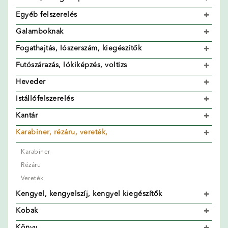
Egyéb felszerelés
Galamboknak
Fogathajtás, lószerszám, kiegészítők
Futószárazás, lókiképzés, voltizs
Heveder
Istállófelszerelés
Kantár
Karabiner, rézáru, vereték,
Karabiner
Rézáru
Vereték
Kengyel, kengyelszíj, kengyel kiegészítők
Kobak
Könyv