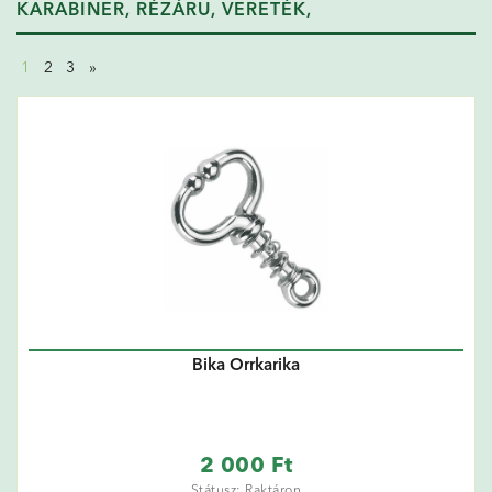
KARABINER, RÉZÁRU, VERETÉK,
1
2
3
»
Bika Orrkarika
2 000 Ft
Státusz: Raktáron