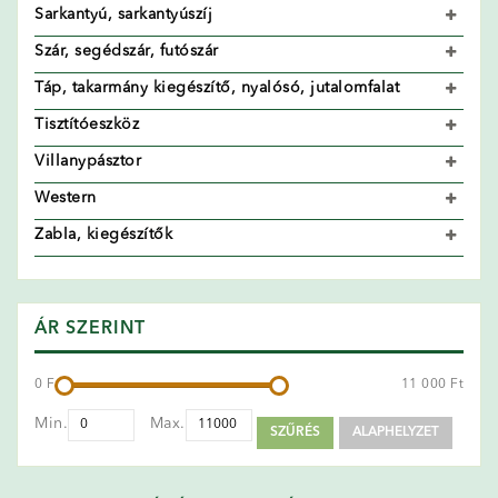
Sarkantyú, sarkantyúszíj
Szár, segédszár, futószár
Táp, takarmány kiegészítő, nyalósó, jutalomfalat
Tisztítóeszköz
Villanypásztor
Western
Zabla, kiegészítők
ÁR SZERINT
0 Ft
11 000 Ft
Min.
Max.
SZŰRÉS
ALAPHELYZET