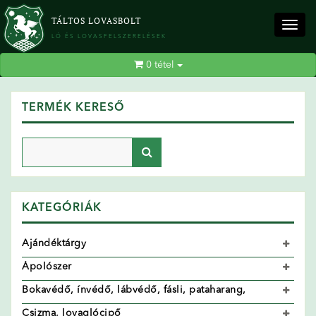
TÁLTOS LOVASBOLT
Togg
LÓ ÉS LOVASFELSZERELÉSEK
navig
0
tétel
TERMÉK KERESŐ
KATEGÓRIÁK
Ajándéktárgy
Ápolószer
Bokavédő, ínvédő, lábvédő, fásli, pataharang,
Csizma, lovaglócipő