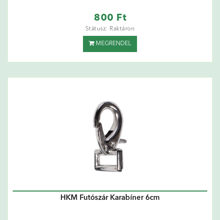
800 Ft
Státusz: Raktáron
MEGRENDEL
HKM Futószár Karabíner 6cm