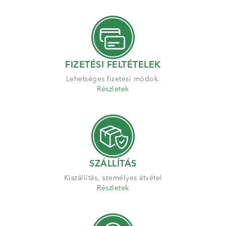
FIZETÉSI FELTÉTELEK
Lehetséges fizetési módok.
Részletek
SZÁLLÍTÁS
Kiszállítás, személyes átvétel
Részletek