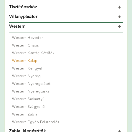
Tisztítóeszköz
Villanypásztor
Western
Western Heveder
Western Chaps
Western Kantár, Kötőfék
Western Kalap
Western Kengyel
Western Nyereg
Western Nyeregalátét
Western Nyeregtáska
Western Sarkantyú
Western Szügyellő
Western Zabla
Western Egyéb Felszerelés
Zabla, kiegészítők