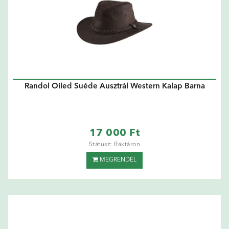
Randol Oiled Suéde Ausztrál Western Kalap Barna
17 000 Ft
Státusz: Raktáron
MEGRENDEL