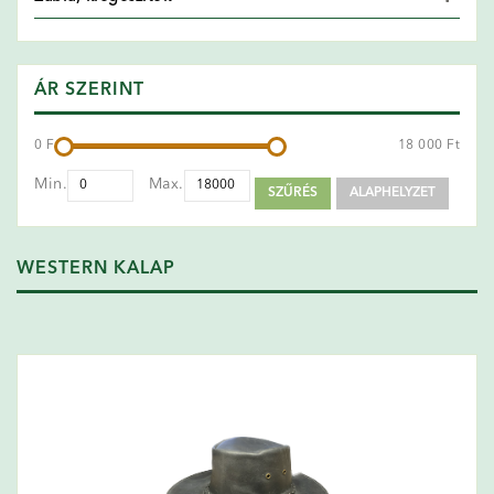
ÁR SZERINT
0 Ft
18 000 Ft
Min.
Max.
SZŰRÉS
ALAPHELYZET
WESTERN KALAP