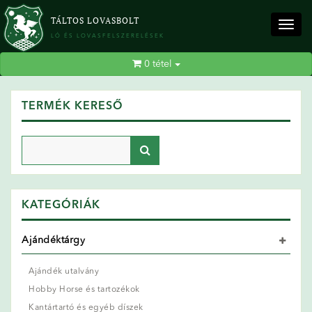
TÁLTOS LOVASBOLT
Togg
LÓ ÉS LOVASFELSZERELÉSEK
navig
0
tétel
TERMÉK KERESŐ
KATEGÓRIÁK
Ajándéktárgy
Ajándék utalvány
Hobby Horse és tartozékok
Kantártartó és egyéb díszek