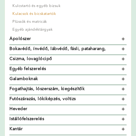
Kulcstartó és egyéb bizsuk
Kulacsok és bicskatartók
Plüssök és matricák
Egyéb ajándéktárgyak
Ápolószer
Bokavédő, ínvédő, lábvédő, fásli, pataharang,
Csizma, lovaglócipő
Egyéb felszerelés
Galamboknak
Fogathajtás, lószerszám, kiegészítők
Futószárazás, lókiképzés, voltizs
Heveder
Istállófelszerelés
Kantár