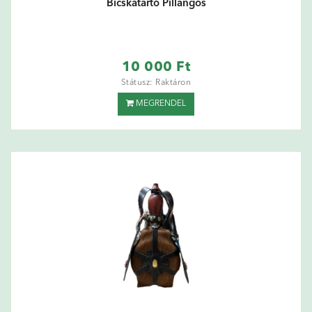
Bicskatartó Pillangós
10 000 Ft
Státusz: Raktáron
MEGRENDEL