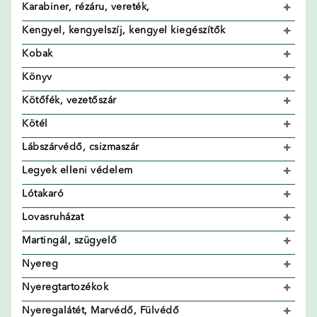
Karabiner, rézáru, vereték,
Kengyel, kengyelszíj, kengyel kiegészítők
Kobak
Könyv
Kötőfék, vezetőszár
Kötél
Lábszárvédő, csizmaszár
Legyek elleni védelem
Lótakaró
Lovasruházat
Martingál, szügyelő
Nyereg
Nyeregtartozékok
Nyeregalátét, Marvédő, Fülvédő