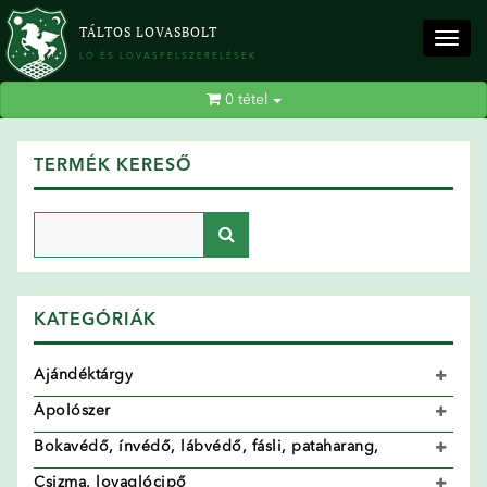
TÁLTOS LOVASBOLT
Togg
LÓ ÉS LOVASFELSZERELÉSEK
navig
0
tétel
TERMÉK KERESŐ
KATEGÓRIÁK
Ajándéktárgy
Ápolószer
Bokavédő, ínvédő, lábvédő, fásli, pataharang,
Csizma, lovaglócipő