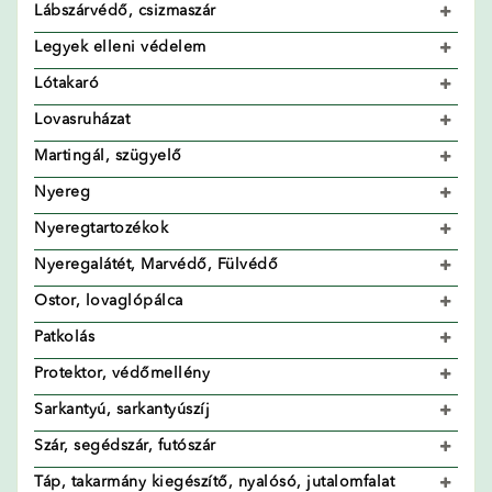
Lábszárvédő, csizmaszár
Legyek elleni védelem
Lótakaró
Lovasruházat
Martingál, szügyelő
Nyereg
Nyeregtartozékok
Nyeregalátét, Marvédő, Fülvédő
Ostor, lovaglópálca
Patkolás
Protektor, védőmellény
Sarkantyú, sarkantyúszíj
Szár, segédszár, futószár
Táp, takarmány kiegészítő, nyalósó, jutalomfalat