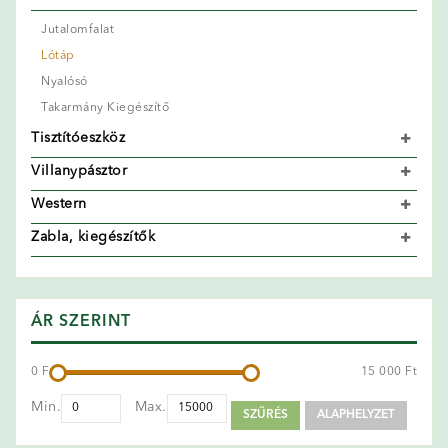
Jutalomfalat
Lótáp
Nyalósó
Takarmány Kiegészítő
Tisztítóeszköz
Villanypásztor
Western
Zabla, kiegészítők
ÁR SZERINT
0 Ft
15 000 Ft
Min.
Max.
SZŰRÉS
ALAPHELYZET