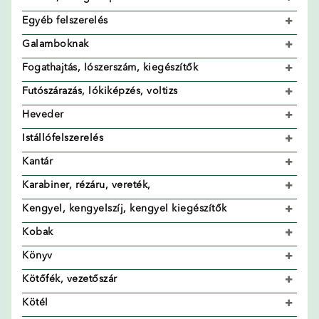
Egyéb felszerelés
Galamboknak
Fogathajtás, lószerszám, kiegészítők
Futószárazás, lókiképzés, voltizs
Heveder
Istállófelszerelés
Kantár
Karabiner, rézáru, vereték,
Kengyel, kengyelszíj, kengyel kiegészítők
Kobak
Könyv
Kötőfék, vezetőszár
Kötél