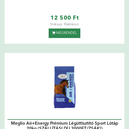
12 500 Ft
Státusz: Raktáron
MEGRENDEL
Meglio Air+Energy Prémium Légúttisztító Sport Lótáp
20kg (SZÁLLÍTÁSI DÍJ 3000FT/ZSÁK!)