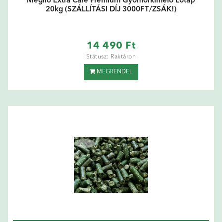
Meglio Extra Care Prémium Gyomorkímélő Lótáp
20kg (SZÁLLÍTÁSI DÍJ 3000FT/ZSÁK!)
14 490 Ft
Státusz: Raktáron
MEGRENDEL