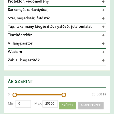
Protektor, védőmellény
Sarkantyú, sarkantyúszíj
Szár, segédszár, futószár
Táp, takarmány kiegészítő, nyalósó, jutalomfalat
Tisztítóeszköz
Villanypásztor
Western
Zabla, kiegészítők
ÁR SZERINT
0 Ft
25 500 Ft
Min.
Max.
SZŰRÉS
ALAPHELYZET