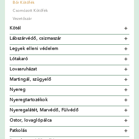
Bőr Kötőfék
Csomózott Kötőfék
Vezetőszár
Kötél
Lábszárvédő, csizmaszár
Legyek elleni védelem
Lótakaró
Lovasruházat
Martingál, szügyelő
Nyereg
Nyeregtartozékok
Nyeregalátét, Marvédő, Fülvédő
Ostor, lovaglópálca
Patkolás