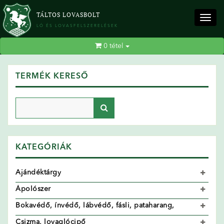
TÁLTOS LOVASBOLT
Togg
LÓ ÉS LOVASFELSZERELÉSEK
navig
0
tétel
TERMÉK KERESŐ
KATEGÓRIÁK
Ajándéktárgy
Ápolószer
Bokavédő, ínvédő, lábvédő, fásli, pataharang,
Csizma, lovaglócipő