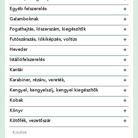
Egyéb felszerelés
Galamboknak
Fogathajtás, lószerszám, kiegészítők
Futószárazás, lókiképzés, voltizs
Heveder
Istállófelszerelés
Kantár
Karabiner, rézáru, vereték,
Kengyel, kengyelszíj, kengyel kiegészítők
Kobak
Könyv
Kötőfék, vezetőszár
Kötőfék