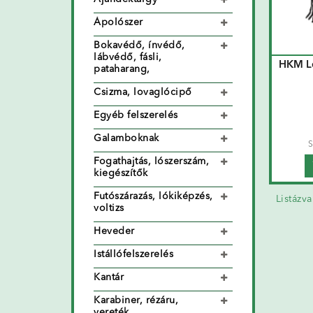
Ápolószer
Bokavédő, ínvédő,
lábvédő, fásli,
HKM Lé
pataharang,
Csizma, lovaglócipő
Egyéb felszerelés
Galamboknak
S
Fogathajtás, lószerszám,
kiegészítők
Futószárazás, lókiképzés,
Listázv
voltizs
Heveder
Istállófelszerelés
Kantár
Karabiner, rézáru,
vereték,