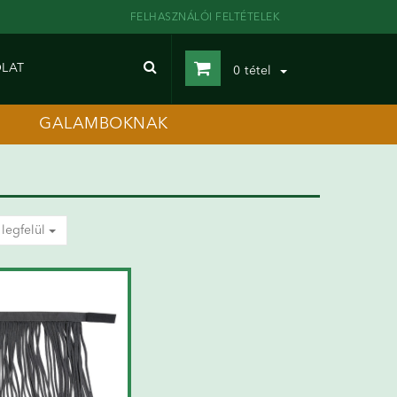
FELHASZNÁLÓI FELTÉTELEK
LAT
0
tétel
GALAMBOKNAK
 legfelül