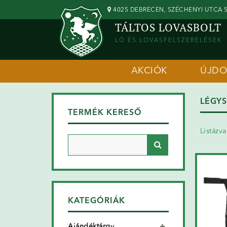
4025 DEBRECEN, SZÉCHENYI UTCA 5
TÁLTOS LOVASBOLT
LÓ ÉS LOVASFELSZERELÉSEK
AKCIÓK
ÚJD
LÉGY
TERMÉK KERESŐ
Listázv
KATEGÓRIÁK
Ajándéktárgy