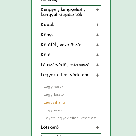
Kengyel, kengyelszíj,
kengyel kiegészítők
Kobak
Könyv
Kötőfék, vezetőszár
Kötél
Lábszárvédő, csizmaszár
Legyek elleni védelem
Légymaszk
Légyriasztó
Légysallang
Légytakaró
Egyéb legyek elleni védelem
Lótakaró