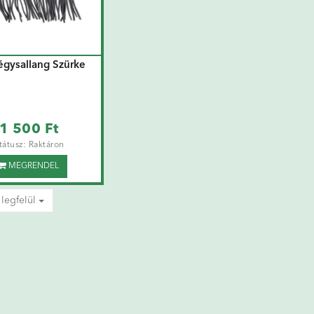
gysallang Szürke
1 500 Ft
tátusz: Raktáron
MEGRENDEL
 legfelül