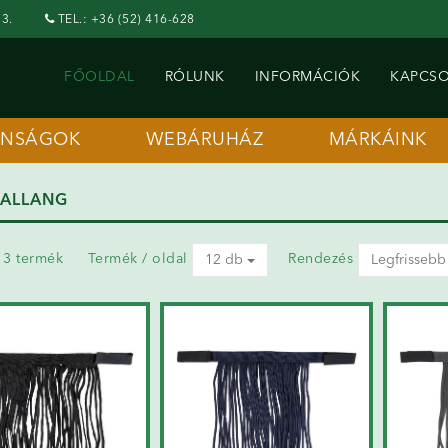
3.
TEL.: +36 (52) 416-628
FŐOLDAL
RÓLUNK
INFORMÁCIÓK
KAPCSO
ONSÁGOK
WEBÁRUHÁZ
MÁRKÁINK
SALLANG
a 3 termék
Termék / oldal
Rendezés
12 db
Legfrissebb