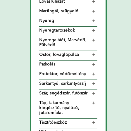
Lovasruházat
Martingál, szügyelő
Nyereg
Nyeregtartozékok
Nyeregalátét, Marvédő,
Fülvédő
Ostor, lovaglópálca
Patkolás
Protektor, védőmellény
Sarkantyú, sarkantyúszíj
Szár, segédszár, futószár
Táp, takarmány
kiegészítő, nyalósó,
jutalomfalat
Tisztítóeszköz