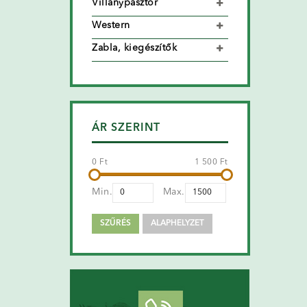
Villanypásztor
Western
Zabla, kiegészítők
ÁR SZERINT
0 Ft
1 500 Ft
Min.
Max.
SZŰRÉS
ALAPHELYZET