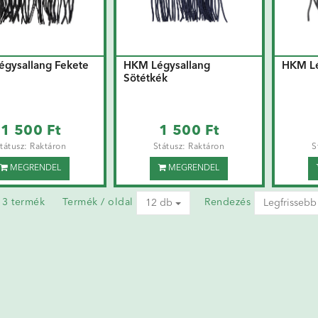
gysallang Fekete
HKM Légysallang
HKM Lé
Sötétkék
1 500 Ft
1 500 Ft
tátusz: Raktáron
Státusz: Raktáron
S
MEGRENDEL
MEGRENDEL
a 3 termék
Termék / oldal
Rendezés
12 db
Legfrissebb