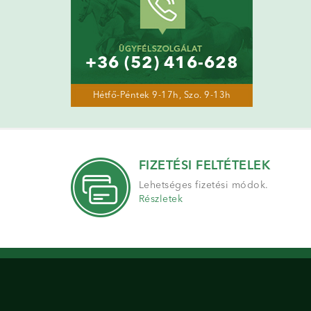
+36 (52) 416-628
Hétfő-Péntek 9-17h, Szo. 9-13h
FIZETÉSI FELTÉTELEK
Lehetséges fizetési módok.
Részletek