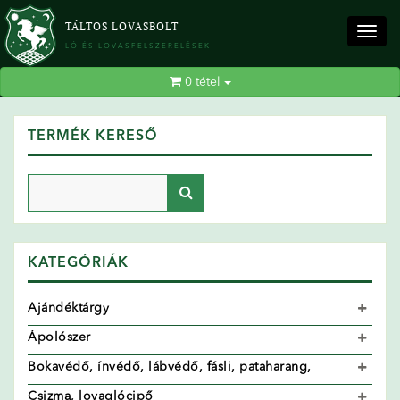
TÁLTOS LOVASBOLT
Togg
LÓ ÉS LOVASFELSZERELÉSEK
navig
0
tétel
TERMÉK KERESŐ
KATEGÓRIÁK
Ajándéktárgy
Ápolószer
Bokavédő, ínvédő, lábvédő, fásli, pataharang,
Csizma, lovaglócipő