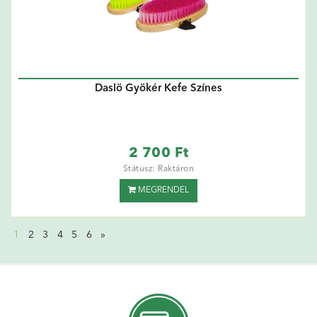
Daslö Gyökér Kefe Színes
2 700 Ft
Státusz: Raktáron
MEGRENDEL
1
2
3
4
5
6
»