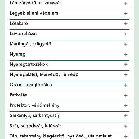
Lábszárvédő, csizmaszár
Legyek elleni védelem
Lótakaró
Lovasruházat
Martingál, szügyelő
Nyereg
Nyeregtartozékok
Nyeregalátét, Marvédő, Fülvédő
Ostor, lovaglópálca
Patkolás
Protektor, védőmellény
Sarkantyú, sarkantyúszíj
Szár, segédszár, futószár
Táp, takarmány kiegészítő, nyalósó, jutalomfalat