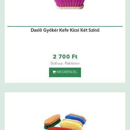
Daslö Gyökér Kefe Kicsi Két Színű
2 700 Ft
Státusz: Raktáron
MEGRENDEL