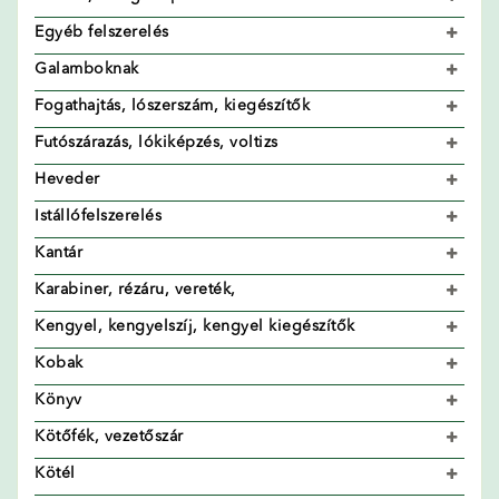
Egyéb felszerelés
Galamboknak
Fogathajtás, lószerszám, kiegészítők
Futószárazás, lókiképzés, voltizs
Heveder
Istállófelszerelés
Kantár
Karabiner, rézáru, vereték,
Kengyel, kengyelszíj, kengyel kiegészítők
Kobak
Könyv
Kötőfék, vezetőszár
Kötél