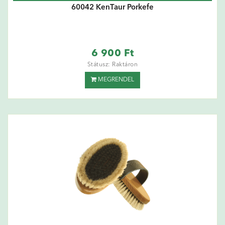
60042 KenTaur Porkefe
6 900 Ft
Státusz: Raktáron
MEGRENDEL