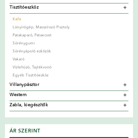
Tisztítóeszköz
Kefe
Lónyírógép, Masszírozó Pisztoly
Patakaparó, Pataecset
Sörénygumi
Sörényápoló ezközök
Vakaró
Vízlehúzó, Tajtékvonó
Egyéb Tisztítóezköz
Villanypásztor
Western
Zabla, kiegészítők
ÁR SZERINT