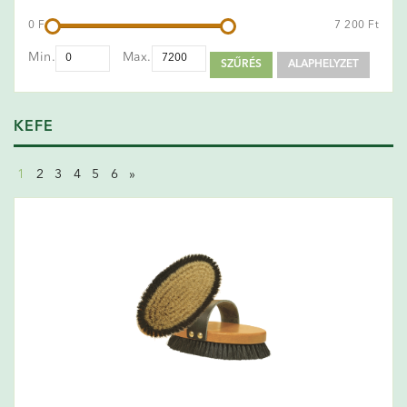
0 Ft
7 200 Ft
Min.
Max.
SZŰRÉS
ALAPHELYZET
KEFE
1
2
3
4
5
6
»