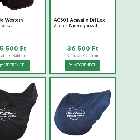
de Western
AC501 Acavallo Dri Lex
táska
Zselés Nyereghuzat
5 500 Ft
36 500 Ft
tátusz: Raktáron
Státusz: Raktáron
MEGRENDEL
MEGRENDEL