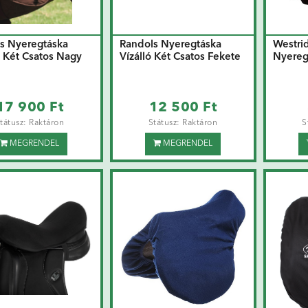
s Nyeregtáska
Randols Nyeregtáska
Westri
 Két Csatos Nagy
Vízálló Két Csatos Fekete
Nyereg
17 900 Ft
12 500 Ft
tátusz: Raktáron
Státusz: Raktáron
S
MEGRENDEL
MEGRENDEL