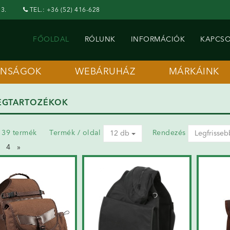
3.
TEL.: +36 (52) 416-628
FŐOLDAL
RÓLUNK
INFORMÁCIÓK
KAPCSO
ONSÁGOK
WEBÁRUHÁZ
MÁRKÁINK
EGTARTOZÉKOK
a 39 termék
Termék / oldal
Rendezés
12 db
Legfrisseb
4
»