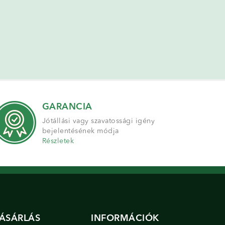
GARANCIA
Jótállási vagy szavatossági igény
bejelentésének módja
Részletek
ÁSÁRLÁS
INFORMÁCIÓK