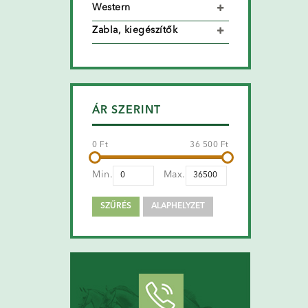
Western
Zabla, kiegészítők
ÁR SZERINT
0 Ft
36 500 Ft
Min.
Max.
SZŰRÉS
ALAPHELYZET