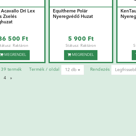
Acavallo Dri Lex
Equitheme Polár
KenTaur
s Zselés
Nyeregvédő Huzat
Nyereg
huzat
36 500 Ft
5 900 Ft
tátusz: Raktáron
Státusz: Raktáron
S
MEGRENDEL
MEGRENDEL
a 39 termék
Termék / oldal
Rendezés
12 db
Legfrisseb
4
»