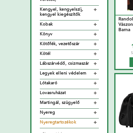
Kengyel, kengyelszíj,
kengyel kiegészítők
Randol
Kobak
Vászon
Barna
Könyv
Kötőfék, vezetőszár
S
Kötél
Lábszárvédő, csizmaszár
Legyek elleni védelem
Lótakaró
Lovasruházat
Martingál, szügyelő
Nyereg
Nyeregtartozékok