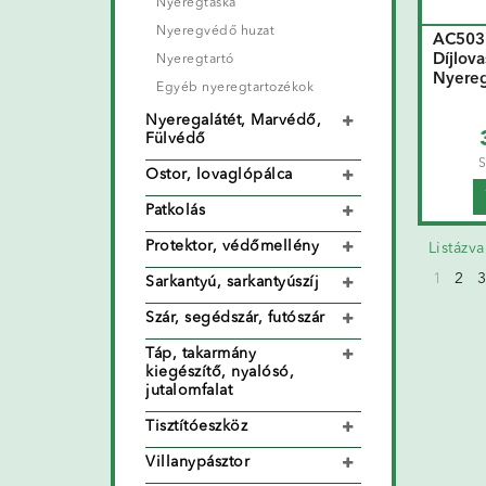
Nyeregtáska
Nyeregvédő huzat
AC503 
Díjlova
Nyeregtartó
Nyereg
Egyéb nyeregtartozékok
Nyeregalátét, Marvédő,
Fülvédő
S
Ostor, lovaglópálca
Patkolás
Protektor, védőmellény
Listázv
1
2
3
Sarkantyú, sarkantyúszíj
Szár, segédszár, futószár
Táp, takarmány
kiegészítő, nyalósó,
jutalomfalat
Tisztítóeszköz
Villanypásztor