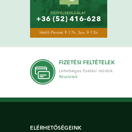
+36 (52) 416-628
Hétfő-Péntek 9-17h, Szo. 9-13h
FIZETÉSI FELTÉTELEK
Lehetséges fizetési módok.
Részletek
ELÉRHETŐSÉGEINK