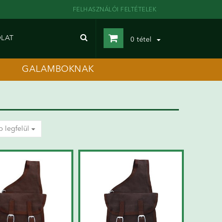
FELHASZNÁLÓI FELTÉTELEK
LAT
0
tétel
GALAMBOKNAK
b legfelül