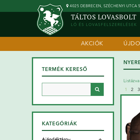
4025 DEBRECEN, SZÉCHENYI UTCA 5
TÁLTOS LOVASBOLT
LÓ ÉS LOVASFELSZERELÉSEK
AKCIÓK
ÚJD
NYER
TERMÉK KERESŐ
Listázv
1
2
3
KATEGÓRIÁK
Ajándéktárgy