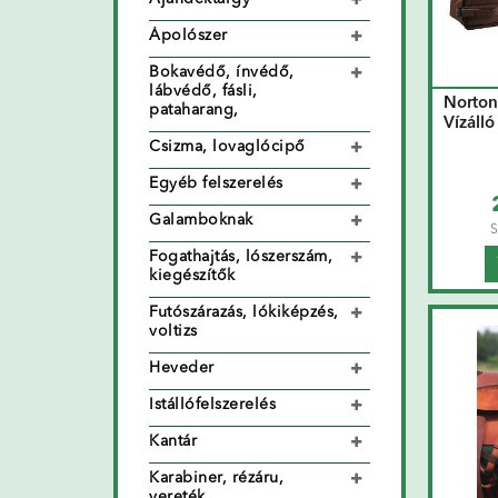
Ápolószer
Bokavédő, ínvédő,
lábvédő, fásli,
Norton
pataharang,
Vízálló
Csizma, lovaglócipő
Egyéb felszerelés
Galamboknak
S
Fogathajtás, lószerszám,
kiegészítők
Futószárazás, lókiképzés,
voltizs
Heveder
Istállófelszerelés
Kantár
Karabiner, rézáru,
vereték,