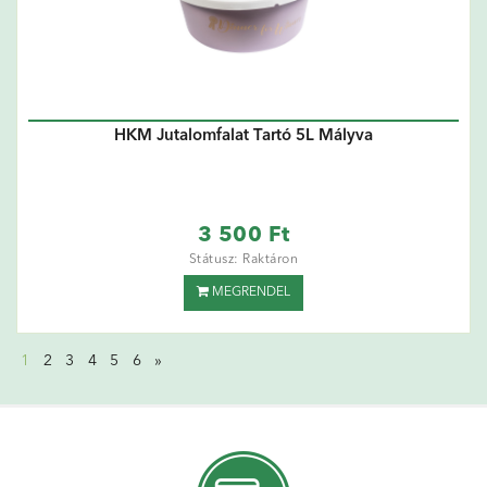
HKM Jutalomfalat Tartó 5L Mályva
3 500 Ft
Státusz: Raktáron
MEGRENDEL
1
2
3
4
5
6
»