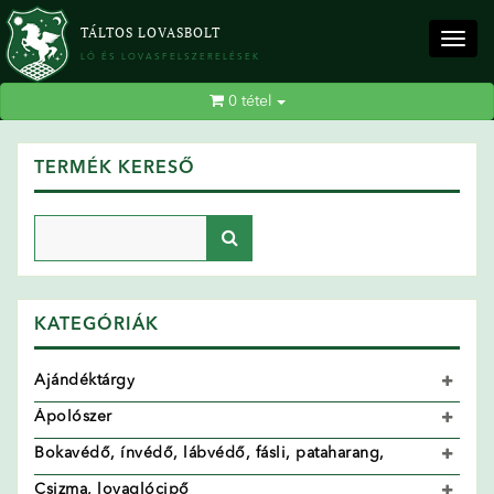
TÁLTOS LOVASBOLT
Togg
LÓ ÉS LOVASFELSZERELÉSEK
navig
0
tétel
TERMÉK KERESŐ
KATEGÓRIÁK
Ajándéktárgy
Ápolószer
Bokavédő, ínvédő, lábvédő, fásli, pataharang,
Csizma, lovaglócipő