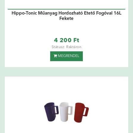
Hippo-Tonic Műanyag Hordozható Etető Fogóval 16L
Fekete
4 200 Ft
Státusz: Raktáron
MEGRENDEL