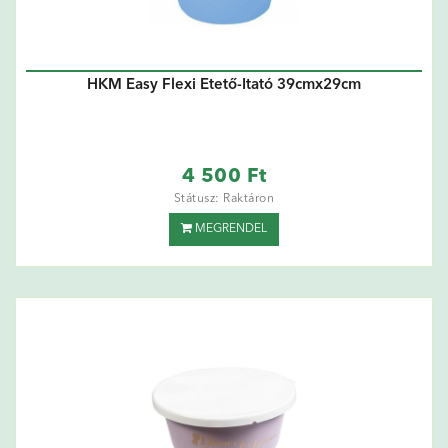
HKM Easy Flexi Etető-Itató 39cmx29cm
4 500 Ft
Státusz: Raktáron
MEGRENDEL