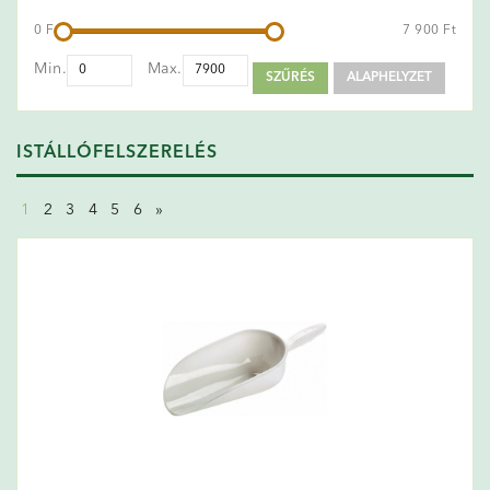
0 Ft
7 900 Ft
Min.
Max.
SZŰRÉS
ALAPHELYZET
ISTÁLLÓFELSZERELÉS
1
2
3
4
5
6
»