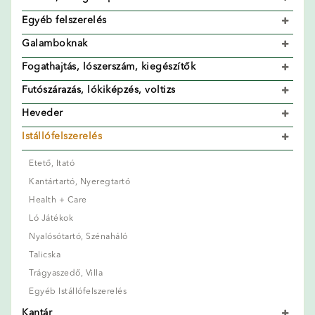
Egyéb felszerelés
Galamboknak
Fogathajtás, lószerszám, kiegészítők
Futószárazás, lókiképzés, voltizs
Heveder
Istállófelszerelés
Etető, Itató
Kantártartó, Nyeregtartó
Health + Care
Ló Játékok
Nyalósótartó, Szénaháló
Talicska
Trágyaszedő, Villa
Egyéb Istállófelszerelés
Kantár