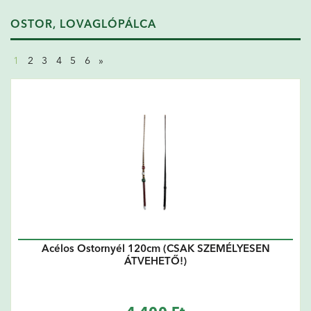
OSTOR, LOVAGLÓPÁLCA
1
2
3
4
5
6
»
Acélos Ostornyél 120cm (CSAK SZEMÉLYESEN
ÁTVEHETŐ!)