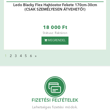
Ledo Blacky Flex Hajtóostor Fekete 170cm-30cm
(CSAK SZEMÉLYESEN ÁTVEHETŐ!)
18 000 Ft
Státusz: Raktáron
MEGRENDEL
1
2
3
4
5
6
»
FIZETÉSI FELTÉTELEK
Lehetséges fizetési módok.