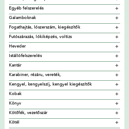
Egyéb felszerelés
Galamboknak
Fogathajtás, lószerszám, kiegészítők
Futószárazás, lókiképzés, voltizs
Heveder
Istállófelszerelés
Kantár
Karabiner, rézáru, vereték,
Kengyel, kengyelszíj, kengyel kiegészítők
Kobak
Könyv
Kötőfék, vezetőszár
Kötél