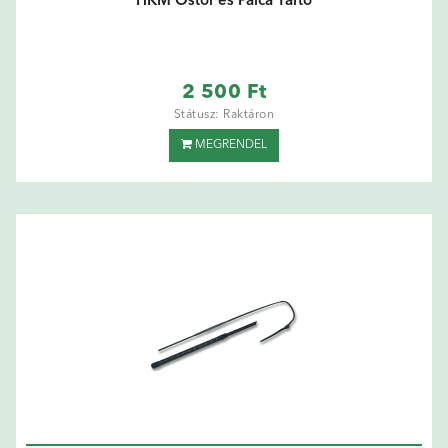
HKM Ostor és Pálca Tartó
2 500 Ft
Státusz: Raktáron
MEGRENDEL