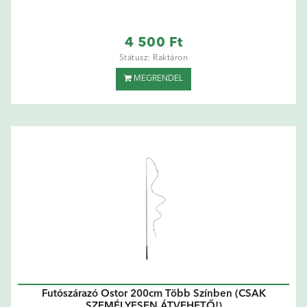
4 500 Ft
Státusz: Raktáron
MEGRENDEL
Futószárazó Ostor 200cm Több Színben (CSAK
SZEMÉLYESEN ÁTVEHETŐ!)