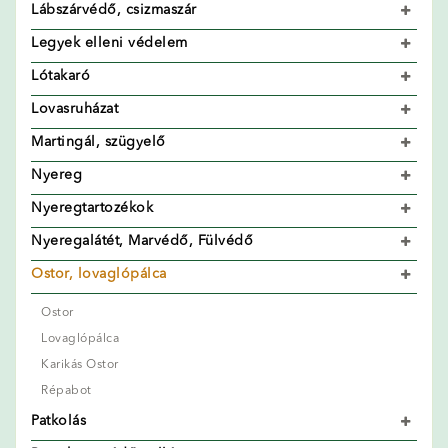
Lábszárvédő, csizmaszár
Legyek elleni védelem
Lótakaró
Lovasruházat
Martingál, szügyelő
Nyereg
Nyeregtartozékok
Nyeregalátét, Marvédő, Fülvédő
Ostor, lovaglópálca
Ostor
Lovaglópálca
Karikás Ostor
Répabot
Patkolás