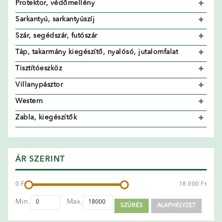
Protektor, védőmellény
Sarkantyú, sarkantyúszíj
Szár, segédszár, futószár
Táp, takarmány kiegészítő, nyalósó, jutalomfalat
Tisztítóeszköz
Villanypásztor
Western
Zabla, kiegészítők
ÁR SZERINT
0 Ft
18 000 Ft
Min.
Max.
SZŰRÉS
ALAPHELYZET