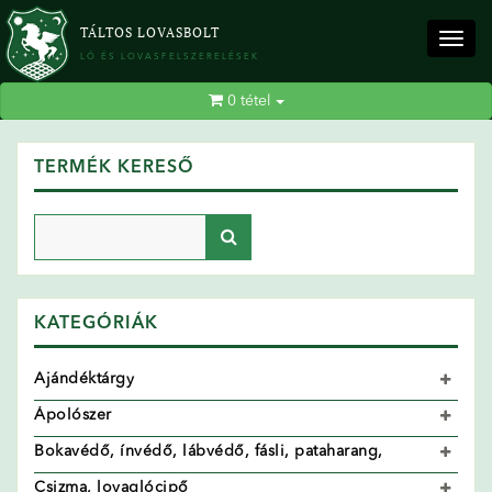
TÁLTOS LOVASBOLT
Togg
LÓ ÉS LOVASFELSZERELÉSEK
navig
0
tétel
TERMÉK KERESŐ
KATEGÓRIÁK
Ajándéktárgy
Ápolószer
Bokavédő, ínvédő, lábvédő, fásli, pataharang,
Csizma, lovaglócipő