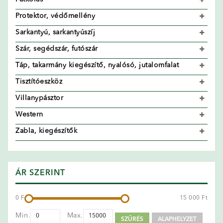
Protektor, védőmellény
Sarkantyú, sarkantyúszíj
Szár, segédszár, futószár
Táp, takarmány kiegészítő, nyalósó, jutalomfalat
Tisztítóeszköz
Villanypásztor
Western
Zabla, kiegészítők
ÁR SZERINT
0 Ft
15 000 Ft
Min.
Max.
SZŰRÉS
ALAPHELYZET