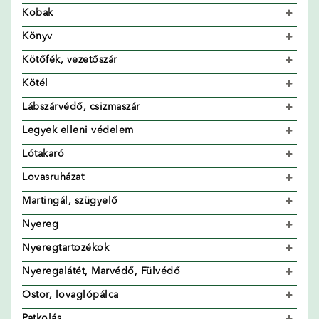
Kobak
Könyv
Kötőfék, vezetőszár
Kötél
Lábszárvédő, csizmaszár
Legyek elleni védelem
Lótakaró
Lovasruházat
Martingál, szügyelő
Nyereg
Nyeregtartozékok
Nyeregalátét, Marvédő, Fülvédő
Ostor, lovaglópálca
Patkolás