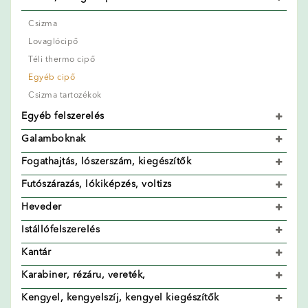
Csizma
Lovaglócipő
Téli thermo cipő
Egyéb cipő
Csizma tartozékok
Egyéb felszerelés
Galamboknak
Fogathajtás, lószerszám, kiegészítők
Futószárazás, lókiképzés, voltizs
Heveder
Istállófelszerelés
Kantár
Karabiner, rézáru, vereték,
Kengyel, kengyelszíj, kengyel kiegészítők