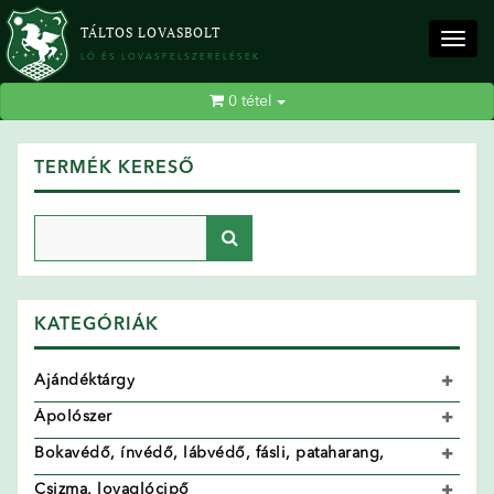
TÁLTOS LOVASBOLT
Togg
LÓ ÉS LOVASFELSZERELÉSEK
navig
0
tétel
TERMÉK KERESŐ
KATEGÓRIÁK
Ajándéktárgy
Ápolószer
Bokavédő, ínvédő, lábvédő, fásli, pataharang,
Csizma, lovaglócipő