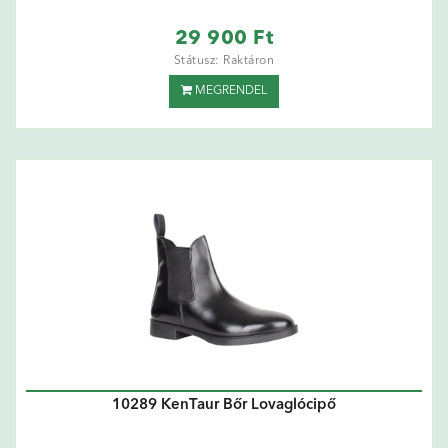
29 900 Ft
Státusz: Raktáron
MEGRENDEL
10289 KenTaur Bőr Lovaglócipő