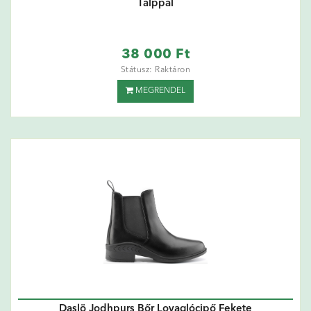
Talppal
38 000 Ft
Státusz: Raktáron
MEGRENDEL
Daslö Jodhpurs Bőr Lovaglócipő Fekete