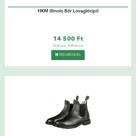
HKM Illinois Bőr Lovaglócipő
14 500 Ft
Státusz: Raktáron
MEGRENDEL