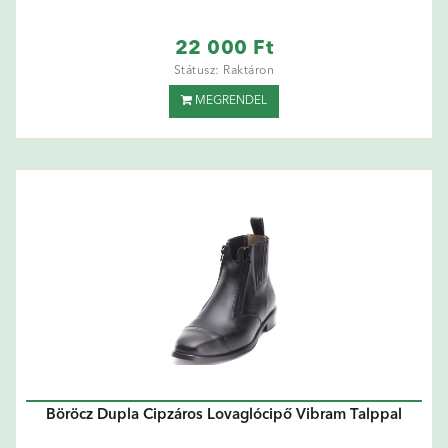
22 000 Ft
Státusz: Raktáron
MEGRENDEL
Böröcz Dupla Cipzáros Lovaglócipő Vibram Talppal