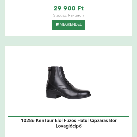
29 900 Ft
Státusz: Raktáron
MEGRENDEL
10286 KenTaur Elöl Fűzős Hátul Cipzáras Bőr
Lovaglócipő