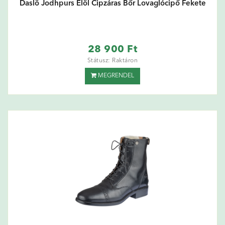
Daslö Jodhpurs Elöl Cipzáras Bőr Lovaglócipő Fekete
28 900 Ft
Státusz: Raktáron
MEGRENDEL