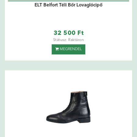
ELT Belfort Téli Bőr Lovaglócipő
32 500 Ft
Státusz: Raktáron
MEGRENDEL