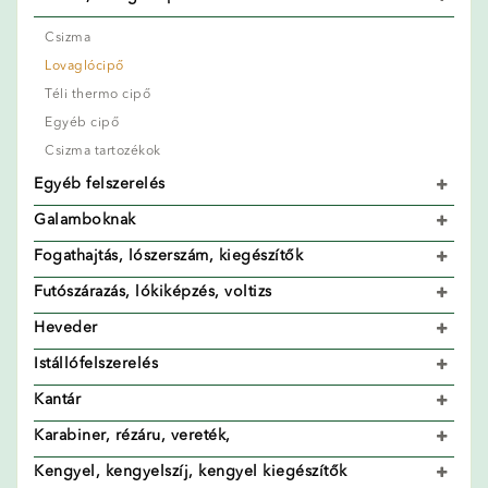
Csizma
Lovaglócipő
Téli thermo cipő
Egyéb cipő
Csizma tartozékok
Egyéb felszerelés
Galamboknak
Fogathajtás, lószerszám, kiegészítők
Futószárazás, lókiképzés, voltizs
Heveder
Istállófelszerelés
Kantár
Karabiner, rézáru, vereték,
Kengyel, kengyelszíj, kengyel kiegészítők