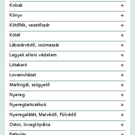
Kobak
Könyv
Kötőfék, vezetőszár
Kötél
Lábszárvédő, csizmaszár
Legyek elleni védelem
Lótakaró
Lovasruházat
Martingál, szügyelő
Nyereg
Nyeregtartozékok
Nyeregalátét, Marvédő, Fülvédő
Ostor, lovaglópálca
Patkolás