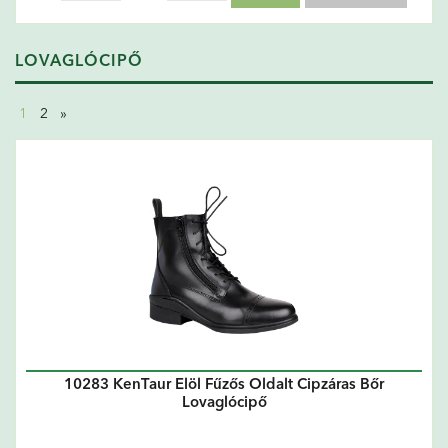
LOVAGLÓCIPŐ
1
2
»
10283 KenTaur Elöl Fűzős Oldalt Cipzáras Bőr
Lovaglócipő