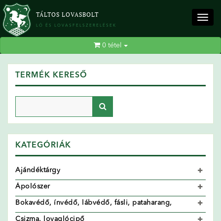
TÁLTOS LOVASBOLT
Togg
LÓ ÉS LOVASFELSZERELÉSEK
navig
0
tétel
TERMÉK KERESŐ
KATEGÓRIÁK
Ajándéktárgy
Ápolószer
Bokavédő, ínvédő, lábvédő, fásli, pataharang,
Csizma, lovaglócipő