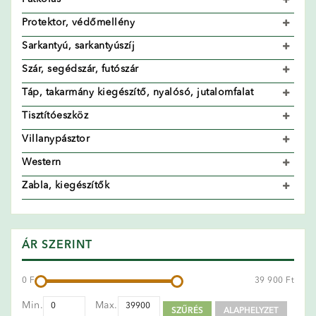
Protektor, védőmellény
Sarkantyú, sarkantyúszíj
Szár, segédszár, futószár
Táp, takarmány kiegészítő, nyalósó, jutalomfalat
Tisztítóeszköz
Villanypásztor
Western
Zabla, kiegészítők
ÁR SZERINT
0 Ft
39 900 Ft
Min.
Max.
SZŰRÉS
ALAPHELYZET