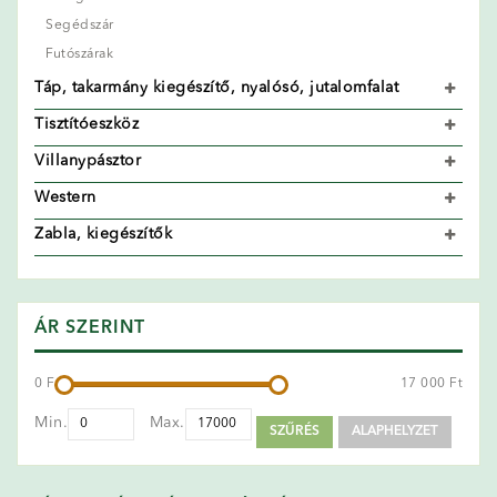
Segédszár
Futószárak
Táp, takarmány kiegészítő, nyalósó, jutalomfalat
Tisztítóeszköz
Villanypásztor
Western
Zabla, kiegészítők
ÁR SZERINT
0 Ft
17 000 Ft
Min.
Max.
SZŰRÉS
ALAPHELYZET