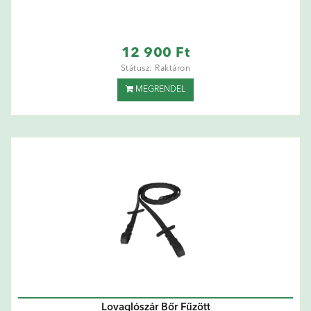
12 900 Ft
Státusz: Raktáron
MEGRENDEL
Lovaglószár Bőr Fűzött