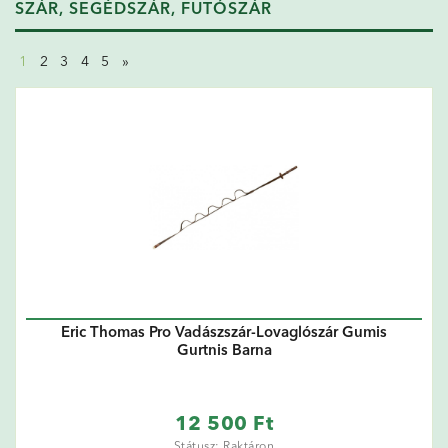
SZÁR, SEGÉDSZÁR, FUTÓSZÁR
1
2
3
4
5
»
Eric Thomas Pro Vadászszár-Lovaglószár Gumis
Gurtnis Barna
12 500 Ft
Státusz: Raktáron