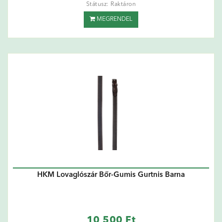
Státusz: Raktáron
MEGRENDEL
HKM Lovaglószár Bőr-Gumis Gurtnis Barna
10 500 Ft