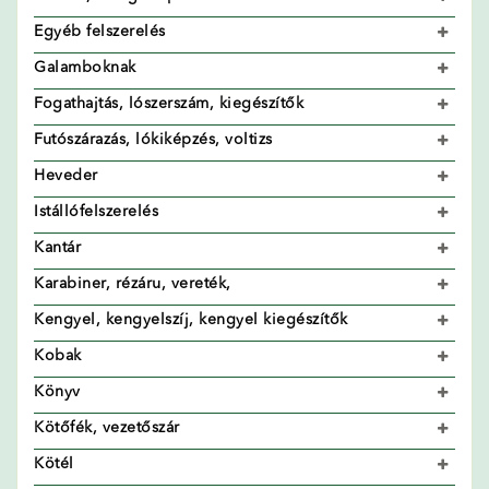
Egyéb felszerelés
Galamboknak
Fogathajtás, lószerszám, kiegészítők
Futószárazás, lókiképzés, voltizs
Heveder
Istállófelszerelés
Kantár
Karabiner, rézáru, vereték,
Kengyel, kengyelszíj, kengyel kiegészítők
Kobak
Könyv
Kötőfék, vezetőszár
Kötél