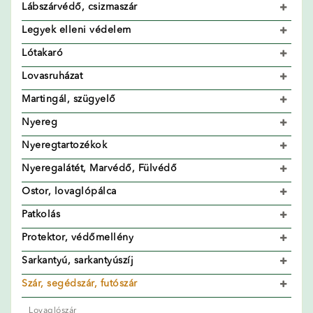
Lábszárvédő, csizmaszár
Legyek elleni védelem
Lótakaró
Lovasruházat
Martingál, szügyelő
Nyereg
Nyeregtartozékok
Nyeregalátét, Marvédő, Fülvédő
Ostor, lovaglópálca
Patkolás
Protektor, védőmellény
Sarkantyú, sarkantyúszíj
Szár, segédszár, futószár
Lovaglószár